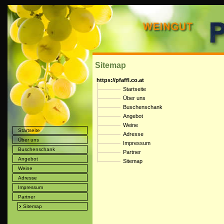
Sitemap
https://pfaffl.co.at
Startseite
Über uns
Buschenschank
Angebot
Weine
Startseite
Adresse
Über uns
Impressum
Buschenschank
Partner
Angebot
Sitemap
Weine
Adresse
Impressum
Partner
Sitemap