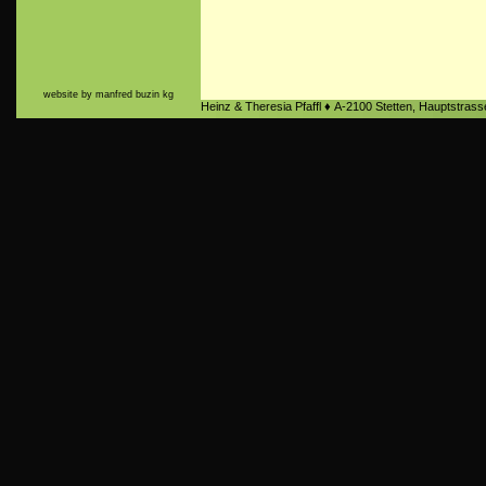
website by manfred buzin kg
Heinz & Theresia Pfaffl ♦ A-2100 Stetten, Hauptstra