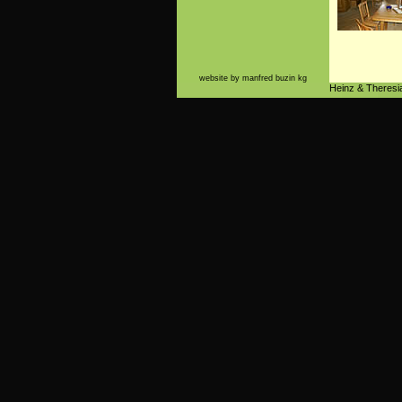
website by manfred buzin kg
Heinz & Theresi