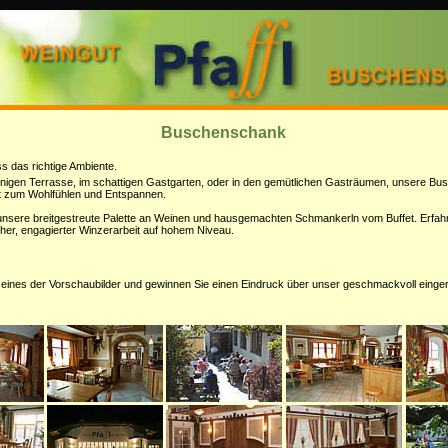
Buschenschank
ss das richtige Ambiente.
nigen Terrasse, im schattigen Gastgarten, oder in den gemütlichen Gasträumen, unsere B
Ort zum Wohlfühlen und Entspannen.
nsere breitgestreute Palette an Weinen und hausgemachten Schmankerln vom Buffet. Erfahr
cher, engagierter Winzerarbeit auf hohem Niveau.
f eines der Vorschaubilder und gewinnen Sie einen Eindruck über unser geschmackvoll einger