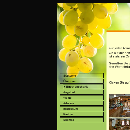
Für jeden Anla
Ob auf der son
ist stets ein 
Genießen Sie u
den Wert ehrli
Startseite
Über uns
Klicken Sie au
Buschenschank
Angebot
Weine
Adresse
Impressum
Partner
Sitemap