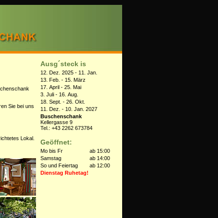
Ausg´steck is
12. Dez. 2025 - 11. Jan.
13. Feb. - 15. März
17. April - 25. Mai
uschenschank
3. Juli - 16. Aug.
18. Sept. - 26. Okt.
en Sie bei uns
11. Dez. - 10. Jan. 2027
Buschenschank
Kellergasse 9
Tel.: +43 2262 673784
ichtetes Lokal.
Geöffnet:
Mo bis Fr
ab 15:00
Samstag
ab 14:00
So und Feiertag
ab 12:00
Dienstag Ruhetag!