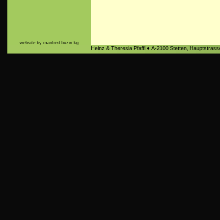
website by manfred buzin kg
Heinz & Theresia Pfaffl ♦ A-2100 Stetten, Hauptstra