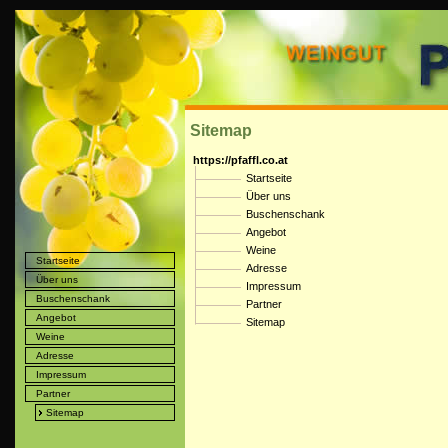
Sitemap
https://pfaffl.co.at
Startseite
Über uns
Buschenschank
Angebot
Weine
Startseite
Adresse
Über uns
Impressum
Buschenschank
Partner
Angebot
Sitemap
Weine
Adresse
Impressum
Partner
Sitemap